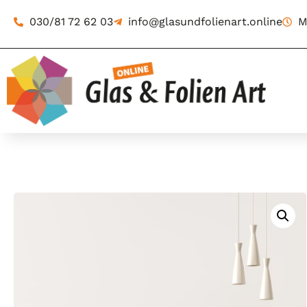
030/81 72 62 03
info@glasundfolienart.online
M