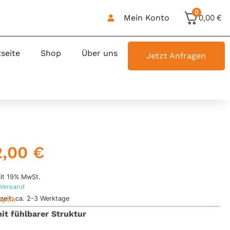
0
Mein Konto
0,00
€
tseite
Shop
Über uns
Jetzt Anfragen
2,00
€
lt 19% MwSt.
Versand
rzeit: ca. 2-3 Werktage
optik
it fühlbarer Struktur