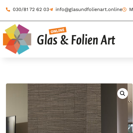
030/81 72 62 03
info@glasundfolienart.online
M