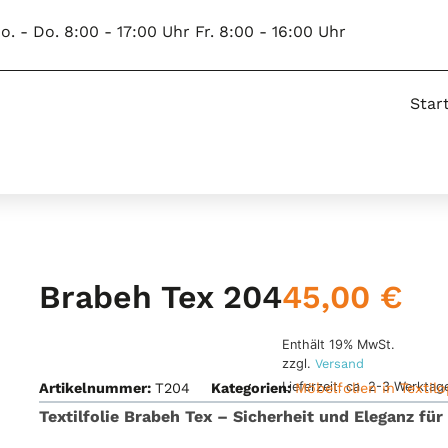
o. - Do. 8:00 - 17:00 Uhr Fr. 8:00 - 16:00 Uhr
Star
45,00
€
Brabeh Tex 204
Enthält 19% MwSt.
zzgl.
Versand
Lieferzeit: ca. 2-3 Werktag
Artikelnummer:
T204
Kategorien:
Möbelfolien in Textilo
Textilfolie Brabeh Tex – Sicherheit und Eleganz fü