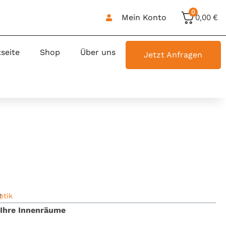
0
Mein Konto
0,00
€
tseite
Shop
Über uns
Jetzt Anfragen
e
ptik
r Ihre Innenräume