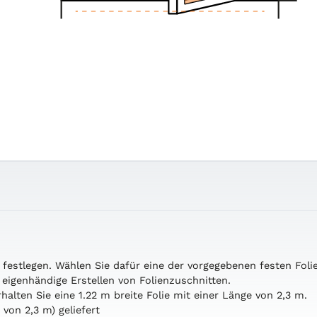
l
festlegen.
Wählen
Sie
dafür
eine
der
vorgegebenen
festen
Foli
s
eigenhändige
Erstellen
von
Folienzuschnitten.
rhalten
Sie
eine
1.22
m
breite
Folie
mit
einer
Länge
von
2,3
m.
e
von
2,3
m)
geliefert