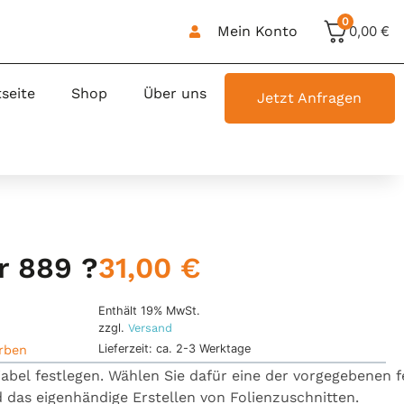
0
Mein Konto
0,00
€
tseite
Shop
Über uns
Jetzt Anfragen
31,00
€
r 889 ?
Enthält 19% MwSt.
zzgl.
Versand
Lieferzeit: ca. 2-3 Werktage
arben
iabel
festlegen.
Wählen
Sie
dafür
eine
der
vorgegebenen
f
d
das
eigenhändige
Erstellen
von
Folienzuschnitten.