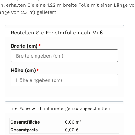
en,
erhalten
Sie
eine
1.22
m
breite
Folie
mit
einer
Länge
v
änge
von
2,3
m)
geliefert
Bestellen Sie Fensterfolie nach Maß
Breite (cm)
*
Höhe (cm)
*
Ihre Folie wird millimetergenau zugeschnitten.
Gesamtfläche
0,00 m²
Gesamtpreis
0,00 €