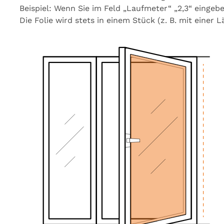
Beispiel:
Wenn
Sie
im
Feld
„Laufmeter“
„2,3“
eingeb
Die
Folie
wird
stets
in
einem
Stück
(z.
B.
mit
einer
L