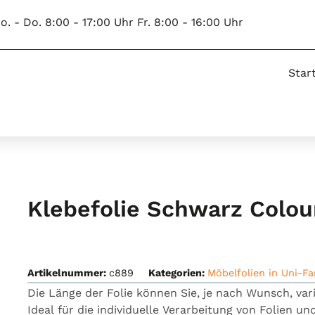
o. - Do. 8:00 - 17:00 Uhr Fr. 8:00 - 16:00 Uhr
Star
Klebefolie Schwarz Colou
Artikelnummer:
c889
Kategorien:
Möbelfolien in Uni-F
Die
Länge
der
Folie
können
Sie,
je
nach
Wunsch,
var
Ideal
für
die
individuelle
Verarbeitung
von
Folien
un