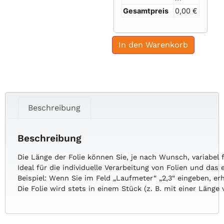
Gesamtpreis
0,00 €
In den Warenkorb
Beschreibung
Beschreibung
Die
Länge
der
Folie
können
Sie,
je
nach
Wunsch,
variabel
Ideal
für
die
individuelle
Verarbeitung
von
Folien
und
das
Beispiel:
Wenn
Sie
im
Feld
„Laufmeter“
„2,3“
eingeben,
er
Die
Folie
wird
stets
in
einem
Stück
(z.
B.
mit
einer
Länge