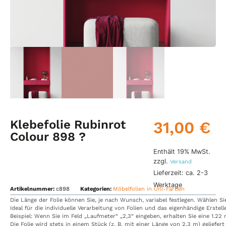
Klebefolie Rubinrot
31,00
€
Colour 898 ?
Enthält 19% MwSt.
zzgl.
Versand
Lieferzeit: ca. 2-3
Werktage
Artikelnummer:
c898
Kategorien:
Möbelfolien in Uni-Farben
Die
Länge
der
Folie
können
Sie,
je
nach
Wunsch,
variabel
festlegen.
Wählen
S
Ideal
für
die
individuelle
Verarbeitung
von
Folien
und
das
eigenhändige
Erstel
Beispiel:
Wenn
Sie
im
Feld
„Laufmeter“
„2,3“
eingeben,
erhalten
Sie
eine
1.22
Die
Folie
wird
stets
in
einem
Stück
(z.
B.
mit
einer
Länge
von
2,3
m)
geliefert