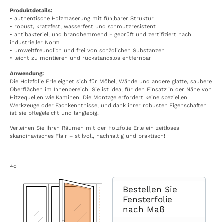
Produktdetails:
• authentische Holzmaserung mit fühlbarer Struktur
• robust, kratzfest, wasserfest und schmutzresistent
• antibakteriell und brandhemmend – geprüft und zertifiziert nach
industrieller Norm
• umweltfreundlich und frei von schädlichen Substanzen
• leicht zu montieren und rückstandslos entfernbar
Anwendung:
Die Holzfolie Erle eignet sich für Möbel, Wände und andere glatte, saubere
Oberflächen im Innenbereich. Sie ist ideal für den Einsatz in der Nähe von
Hitzequellen wie Kaminen. Die Montage erfordert keine speziellen
Werkzeuge oder Fachkenntnisse, und dank ihrer robusten Eigenschaften
ist sie pflegeleicht und langlebig.
Verleihen Sie Ihren Räumen mit der Holzfolie Erle ein zeitloses
skandinavisches Flair – stilvoll, nachhaltig und praktisch!
4o
Bestellen Sie
Fensterfolie
nach Maß