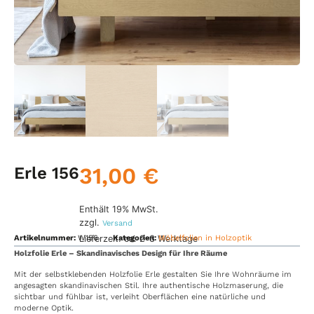
31,00
€
Erle 156
Enthält 19% MwSt.
zzgl.
Versand
Lieferzeit: ca. 2-3 Werktage
Artikelnummer:
W156
Kategorien:
Möbelfolien in Holzoptik
Holzfolie Erle – Skandinavisches Design für Ihre Räume
Mit der selbstklebenden Holzfolie Erle gestalten Sie Ihre Wohnräume im
angesagten skandinavischen Stil. Ihre authentische Holzmaserung, die
sichtbar und fühlbar ist, verleiht Oberflächen eine natürliche und
moderne Optik.