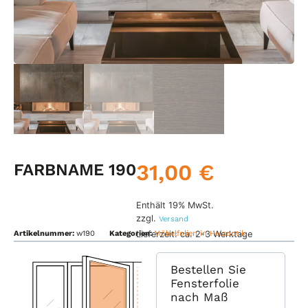
31,00
€
FARBNAME 190
Enthält 19% MwSt.
zzgl.
Versand
Lieferzeit: ca. 2-3 Werktage
Artikelnummer:
w190
Kategorien:
Möbelfolien in Holzoptik
Bestellen Sie
Fensterfolie
nach Maß