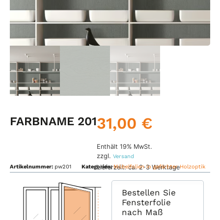
31,00
€
FARBNAME 201
Enthält 19% MwSt.
zzgl.
Versand
Lieferzeit: ca. 2-3 Werktage
Artikelnummer:
pw201
Kategorien:
Möbelfolien in gefärbter Holzoptik
Bestellen Sie
Fensterfolie
nach Maß