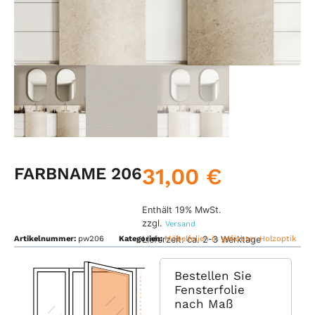
31,00
€
FARBNAME 206
Enthält 19% MwSt.
zzgl.
Versand
Lieferzeit: ca. 2-3 Werktage
Artikelnummer:
pw206
Kategorien:
Möbelfolien in gefärbter Holzoptik
Bestellen Sie
Fensterfolie
nach Maß