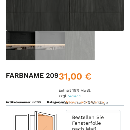
31,00
€
FARBNAME 209
Enthält 19% MwSt.
zzgl.
Versand
Lieferzeit: ca. 2-3 Werktage
Artikelnummer:
w209
Kategorien:
Möbelfolien in Holzoptik
Bestellen Sie
Fensterfolie
nach Maß