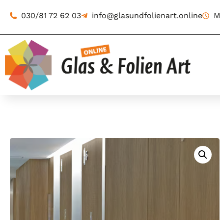
030/81 72 62 03
info@glasundfolienart.online
M