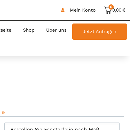
0
Mein Konto
0,00
€
tseite
Shop
Über uns
Jetzt Anfragen
tik
Bestellen Sie Fensterfolie nach Maß