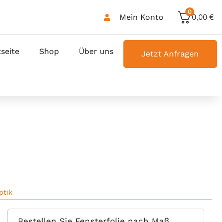
0
Mein Konto
0,00
€
tseite
Shop
Über uns
Jetzt Anfragen
ptik
Bestellen Sie Fensterfolie nach Maß