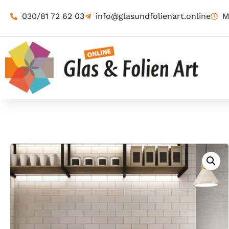
030/81 72 62 03
info@glasundfolienart.online
M