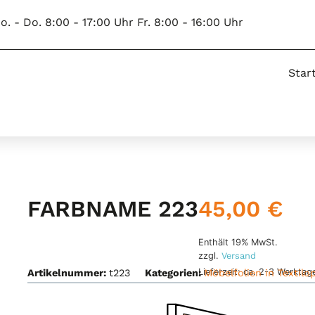
o. - Do. 8:00 - 17:00 Uhr Fr. 8:00 - 16:00 Uhr
Star
45,00
€
FARBNAME 223
Enthält 19% MwSt.
zzgl.
Versand
Lieferzeit: ca. 2-3 Werktag
Artikelnummer:
t223
Kategorien:
Möbelfolien in Textilop