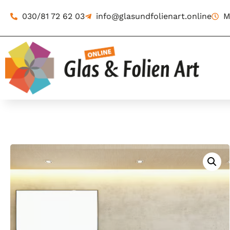
030/81 72 62 03
info@glasundfolienart.online
M