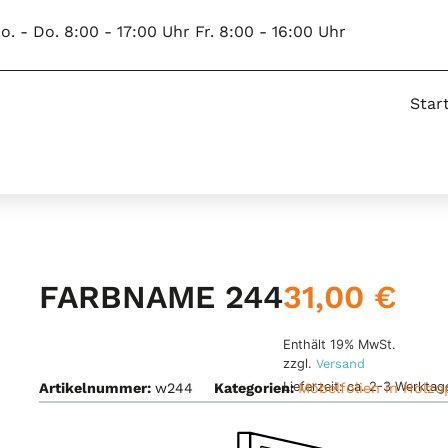
o. - Do. 8:00 - 17:00 Uhr Fr. 8:00 - 16:00 Uhr
Star
31,00
€
FARBNAME 244
Enthält 19% MwSt.
zzgl.
Versand
Lieferzeit: ca. 2-3 Werktag
Artikelnummer:
w244
Kategorien:
Möbelfolien in Holzo