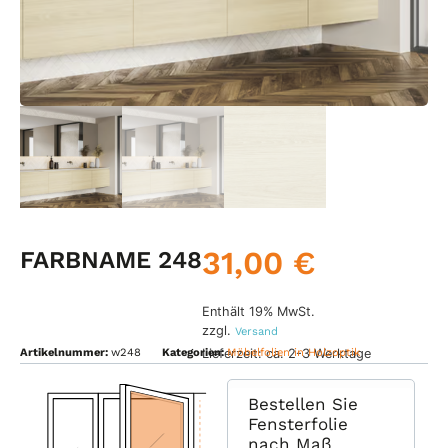
31,00
€
FARBNAME 248
Enthält 19% MwSt.
zzgl.
Versand
Lieferzeit: ca. 2-3 Werktage
Artikelnummer:
w248
Kategorien:
Möbelfolien in Holzoptik
Bestellen Sie
Fensterfolie
nach Maß