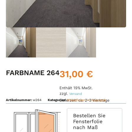
31,00
€
FARBNAME 264
Enthält 19% MwSt.
zzgl.
Versand
Lieferzeit: ca. 2-3 Werktage
Artikelnummer:
w264
Kategorien:
Möbelfolien in Holzoptik
Bestellen Sie
Fensterfolie
nach Maß