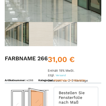
31,00
€
FARBNAME 266
Enthält 19% MwSt.
zzgl.
Versand
Lieferzeit: ca. 2-3 Werktage
Artikelnummer:
w266
Kategorien:
Möbelfolien in Holzoptik
Bestellen Sie
Fensterfolie
nach Maß