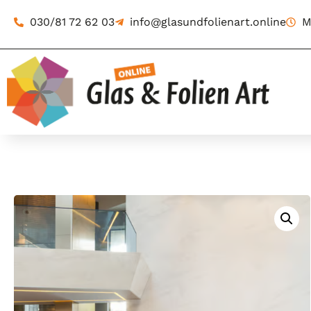
030/81 72 62 03
info@glasundfolienart.online
M