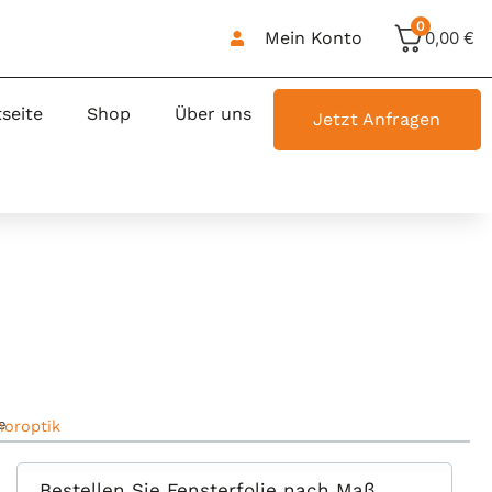
0
Mein Konto
0,00
€
tseite
Shop
Über uns
Jetzt Anfragen
e
moroptik
Bestellen Sie Fensterfolie nach Maß