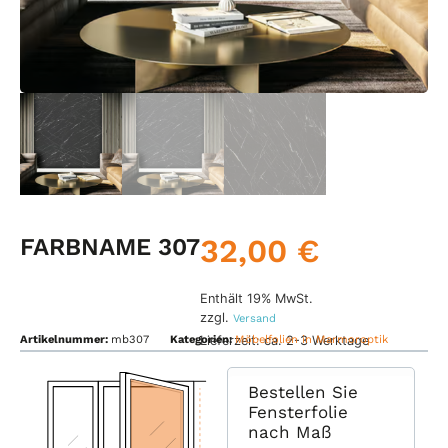
32,00
€
FARBNAME 307
Enthält 19% MwSt.
zzgl.
Versand
Lieferzeit: ca. 2-3 Werktage
Artikelnummer:
mb307
Kategorien:
Möbelfolien in Marmoroptik
Bestellen Sie
Fensterfolie
nach Maß