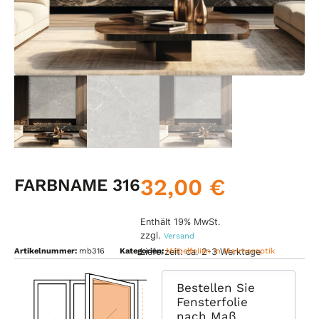
32,00
€
FARBNAME 316
Enthält 19% MwSt.
zzgl.
Versand
Lieferzeit: ca. 2-3 Werktage
Artikelnummer:
mb316
Kategorien:
Möbelfolien in Marmoroptik
Bestellen Sie
Fensterfolie
nach Maß