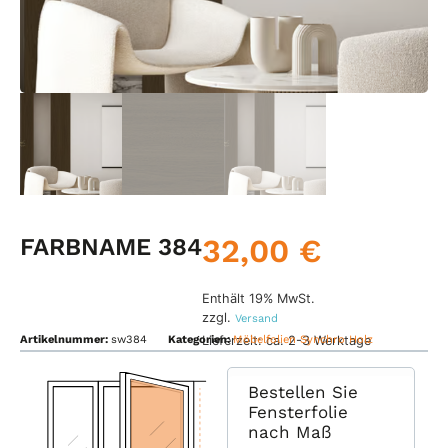
32,00
€
FARBNAME 384
Enthält 19% MwSt.
zzgl.
Versand
Lieferzeit: ca. 2-3 Werktage
Artikelnummer:
sw384
Kategorien:
Möbelfolien Synchro Holz
Bestellen Sie
Fensterfolie
nach Maß