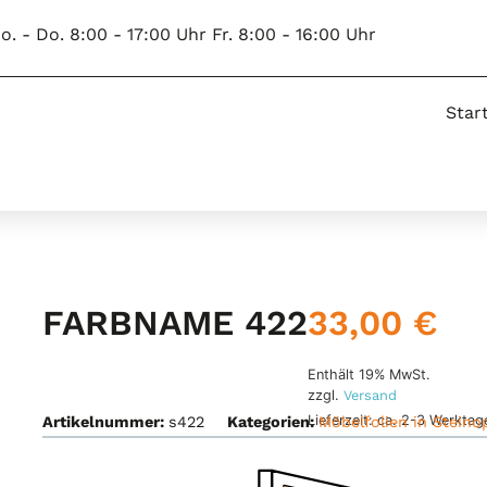
o. - Do. 8:00 - 17:00 Uhr Fr. 8:00 - 16:00 Uhr
Star
33,00
€
FARBNAME 422
Enthält 19% MwSt.
zzgl.
Versand
Lieferzeit: ca. 2-3 Werktag
Artikelnummer:
s422
Kategorien:
Möbelfolien in Steino