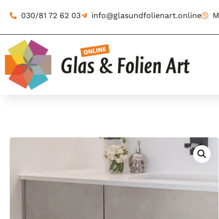
030/81 72 62 03
info@glasundfolienart.online
M