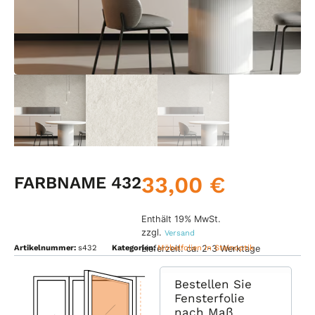
33,00
€
FARBNAME 432
Enthält 19% MwSt.
zzgl.
Versand
Lieferzeit: ca. 2-3 Werktage
Artikelnummer:
s432
Kategorien:
Möbelfolien in Steinoptik
Bestellen Sie
Fensterfolie
nach Maß