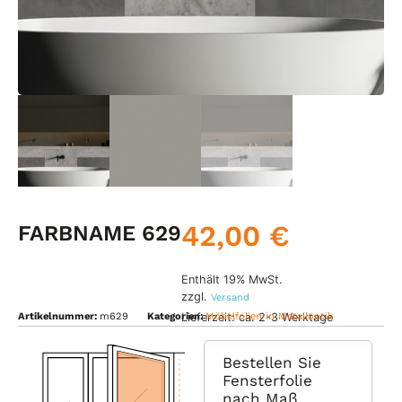
42,00
€
FARBNAME 629
Enthält 19% MwSt.
zzgl.
Versand
Lieferzeit: ca. 2-3 Werktage
Artikelnummer:
m629
Kategorien:
Möbelfolien in Metalloptik
Bestellen Sie
Fensterfolie
nach Maß