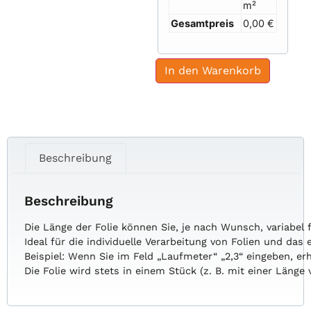
m²
Gesamtpreis
0,00 €
In den Warenkorb
Beschreibung
Beschreibung
Die
Länge
der
Folie
können
Sie,
je
nach
Wunsch,
variabel
Ideal
für
die
individuelle
Verarbeitung
von
Folien
und
das
Beispiel:
Wenn
Sie
im
Feld
„Laufmeter“
„2,3“
eingeben,
er
Die
Folie
wird
stets
in
einem
Stück
(z.
B.
mit
einer
Länge