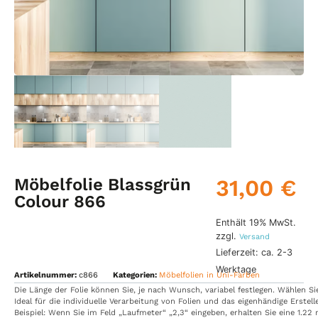
Möbelfolie Blassgrün
31,00
€
Colour 866
Enthält 19% MwSt.
zzgl.
Versand
Lieferzeit: ca. 2-3
Werktage
Artikelnummer:
c866
Kategorien:
Möbelfolien in Uni-Farben
Die
Länge
der
Folie
können
Sie,
je
nach
Wunsch,
variabel
festlegen.
Wählen
S
Ideal
für
die
individuelle
Verarbeitung
von
Folien
und
das
eigenhändige
Erstel
Beispiel:
Wenn
Sie
im
Feld
„Laufmeter“
„2,3“
eingeben,
erhalten
Sie
eine
1.22