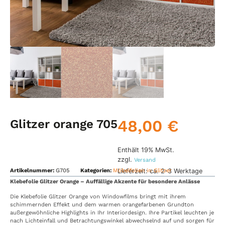
48,00
€
Glitzer orange 705
Enthält 19% MwSt.
zzgl.
Versand
Lieferzeit: ca. 2-3 Werktage
Artikelnummer:
G705
Kategorien:
Möbelfolien in Glitzer
Klebefolie Glitzer Orange – Auffällige Akzente für besondere Anlässe
Die Klebefolie Glitzer Orange von Windowfilms bringt mit ihrem
schimmernden Effekt und dem warmen orangefarbenen Grundton
außergewöhnliche Highlights in Ihr Interiordesign. Ihre Partikel leuchten je
nach Lichteinfall und Betrachtungswinkel abwechselnd auf und sorgen für