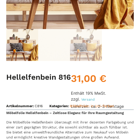
31,00
€
Hellelfenbein 816
Enthält 19% MwSt.
zzgl.
Versand
Lieferzeit: ca. 2-3 Werktage
Artikelnummer:
C816
Kategorien:
Möbelfolien in Uni-Farben
Möbelfolie Hellelfenbein – Zeitlose Eleganz für Ihre Raumgestaltung
Die Möbelfolie Hellelfenbein überzeugt mit ihrer dezenten Farbgebung und
einer zart geprägten Struktur, die sowohl sichtbar als auch fühlbar ist.
Sie bietet eine umweltfreundliche Alternative zum Neukauf von Möbeln
und ermöglicht kreative Wandgestaltungen ohne großen Aufwand.