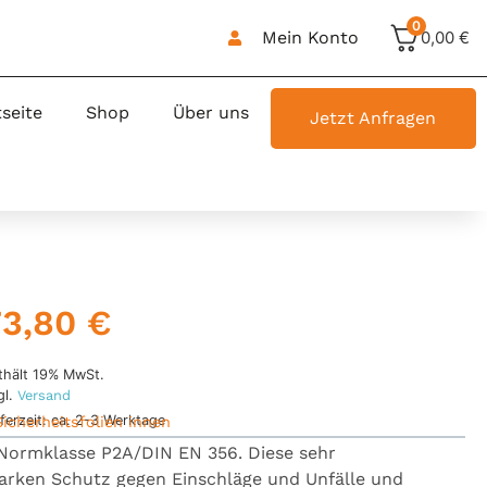
0
Mein Konto
0,00
€
tseite
Shop
Über uns
Jetzt Anfragen
73,80
€
thält 19% MwSt.
gl.
Versand
eferzeit: ca. 2-3 Werktage
Sicherheitsfolien innen
Normklasse P2A/DIN EN 356. Diese sehr
starken Schutz gegen Einschläge und Unfälle und