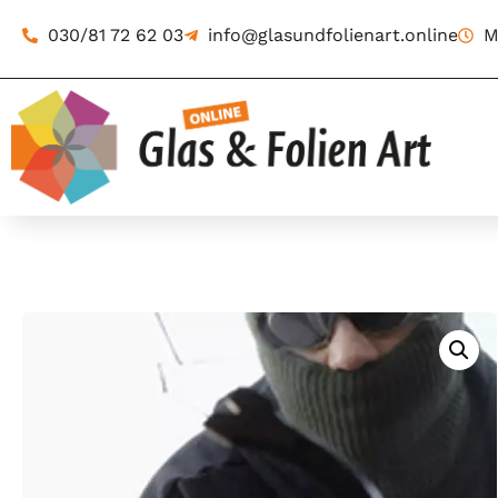
030/81 72 62 03
info@glasundfolienart.online
M