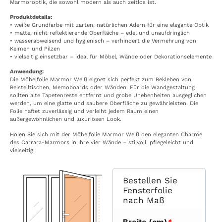
Marmoroptik, die sowohl modern als auch zeitlos ist.
Produktdetails:
• weiße Grundfarbe mit zarten, natürlichen Adern für eine elegante Optik
• matte, nicht reflektierende Oberfläche – edel und unaufdringlich
• wasserabweisend und hygienisch – verhindert die Vermehrung von
Keimen und Pilzen
• vielseitig einsetzbar – ideal für Möbel, Wände oder Dekorationselemente
Anwendung:
Die Möbelfolie Marmor Weiß eignet sich perfekt zum Bekleben von
Beistelltischen, Memoboards oder Wänden. Für die Wandgestaltung
sollten alte Tapetenreste entfernt und grobe Unebenheiten ausgeglichen
werden, um eine glatte und saubere Oberfläche zu gewährleisten. Die
Folie haftet zuverlässig und verleiht jedem Raum einen
außergewöhnlichen und luxuriösen Look.
Holen Sie sich mit der Möbelfolie Marmor Weiß den eleganten Charme
des Carrara-Marmors in Ihre vier Wände – stilvoll, pflegeleicht und
vielseitig!
Bestellen Sie
Fensterfolie
nach Maß