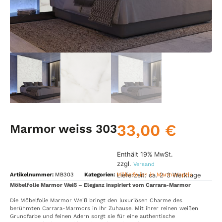
33,00
€
Marmor weiss 303
Enthält 19% MwSt.
zzgl.
Versand
Lieferzeit: ca. 2-3 Werktage
Artikelnummer:
MB303
Kategorien:
Möbelfolien in Marmoroptik
Möbelfolie Marmor Weiß – Eleganz inspiriert vom Carrara-Marmor
Die Möbelfolie Marmor Weiß bringt den luxuriösen Charme des
berühmten Carrara-Marmors in Ihr Zuhause. Mit ihrer reinen weißen
Grundfarbe und feinen Adern sorgt sie für eine authentische