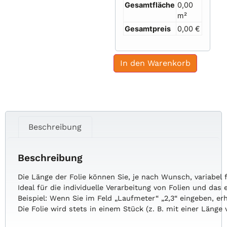
Gesamtfläche
0,00
m²
Gesamtpreis
0,00 €
In den Warenkorb
Beschreibung
Beschreibung
Die
Länge
der
Folie
können
Sie,
je
nach
Wunsch,
variabel
Ideal
für
die
individuelle
Verarbeitung
von
Folien
und
das
Beispiel:
Wenn
Sie
im
Feld
„Laufmeter“
„2,3“
eingeben,
er
Die
Folie
wird
stets
in
einem
Stück
(z.
B.
mit
einer
Länge