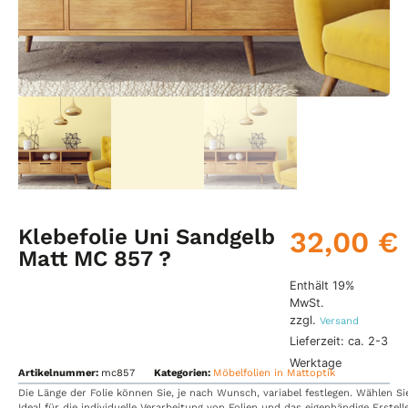
Klebefolie Uni Sandgelb
32,00
€
Matt MC 857 ?
Enthält 19%
MwSt.
zzgl.
Versand
Lieferzeit: ca. 2-3
Werktage
Artikelnummer:
mc857
Kategorien:
Möbelfolien in Mattoptik
Die
Länge
der
Folie
können
Sie,
je
nach
Wunsch,
variabel
festlegen.
Wählen
S
Ideal
für
die
individuelle
Verarbeitung
von
Folien
und
das
eigenhändige
Erstel