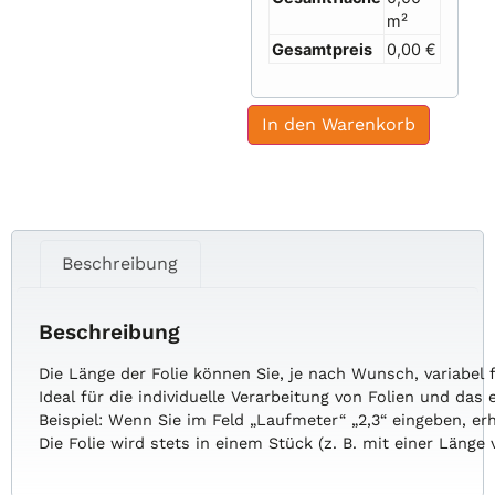
m²
Gesamtpreis
0,00 €
In den Warenkorb
Beschreibung
Beschreibung
Die
Länge
der
Folie
können
Sie,
je
nach
Wunsch,
variabel
Ideal
für
die
individuelle
Verarbeitung
von
Folien
und
das
Beispiel:
Wenn
Sie
im
Feld
„Laufmeter“
„2,3“
eingeben,
er
Die
Folie
wird
stets
in
einem
Stück
(z.
B.
mit
einer
Länge