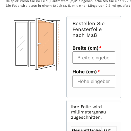
Beispiel:
Wenn
Sie
im
Feld
„Laufmeter“
„2,3“
eingeben,
erhalten
Sie
eine
1.22
Die
Folie
wird
stets
in
einem
Stück
(z.
B.
mit
einer
Länge
von
2,3
m)
geliefert
Bestellen Sie
Fensterfolie
nach Maß
Breite (cm)
*
Höhe (cm)
*
Ihre Folie wird
millimetergenau
zugeschnitten.
Gesamtfläche
0,00