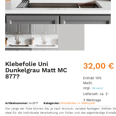
Klebefolie Uni
32,00
€
Dunkelgrau Matt MC
877?
Enthält 19%
MwSt.
zzgl.
Versand
Lieferzeit: ca. 2-
3 Werktage
Artikelnummer:
mc877
Kategorien:
Möbelfolien in Mattoptik
Die
Länge
der
Folie
können
Sie,
je
nach
Wunsch,
variabel
festlegen.
Wählen
S
Ideal
für
die
individuelle
Verarbeitung
von
Folien
und
das
eigenhändige
Erstel