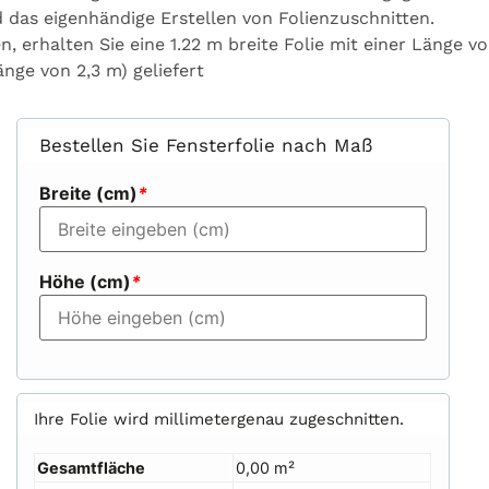
d
das
eigenhändige
Erstellen
von
Folienzuschnitten.
en,
erhalten
Sie
eine
1.22
m
breite
Folie
mit
einer
Länge
v
änge
von
2,3
m)
geliefert
Bestellen Sie Fensterfolie nach Maß
Breite (cm)
*
Höhe (cm)
*
Ihre Folie wird millimetergenau zugeschnitten.
Gesamtfläche
0,00 m²