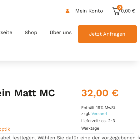
0
Mein Konto
0,00
€
tseite
Shop
Über uns
Jetzt Anfragen
32,00
€
ein Matt MC
Enthält 19% MwSt.
zzgl.
Versand
Lieferzeit: ca. 2-3
Werktage
optik
iabel
festlegen.
Wählen
Sie
dafür
eine
der
vorgegebenen
f