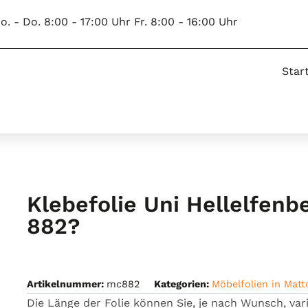
o. - Do. 8:00 - 17:00 Uhr Fr. 8:00 - 16:00 Uhr
Star
Klebefolie Uni Hellelfenb
882?
Artikelnummer:
mc882
Kategorien:
Möbelfolien in Matt
Die
Länge
der
Folie
können
Sie,
je
nach
Wunsch,
var