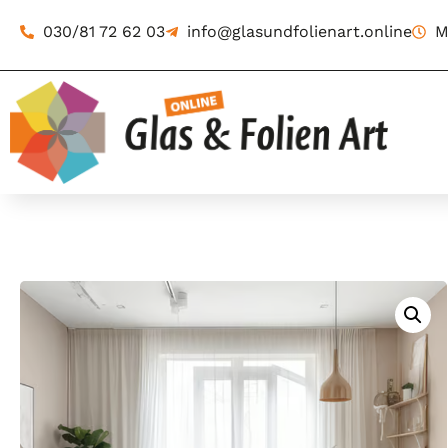
030/81 72 62 03
info@glasundfolienart.online
M