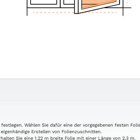
l
festlegen.
Wählen
Sie
dafür
eine
der
vorgegebenen
festen
Foli
s
eigenhändige
Erstellen
von
Folienzuschnitten.
rhalten
Sie
eine
1.22
m
breite
Folie
mit
einer
Länge
von
2,3
m.