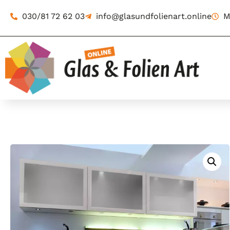
030/81 72 62 03
info@glasundfolienart.online
M