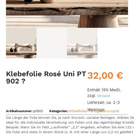
Klebefolie Rosé Uni PT
32,00
€
902 ?
Enthält 19% MwSt.
zzgl.
Versand
Lieferzeit: ca. 2-3
Werktage
Artikelnummer:
pt902
Kategorien:
Möbelfolien Farbigetexturoptik
Die
Länge
der
Folie
können
Sie,
je
nach
Wunsch,
variabel
festlegen.
Wählen
S
Ideal
für
die
individuelle
Verarbeitung
von
Folien
und
das
eigenhändige
Erstel
Beispiel:
Wenn
Sie
im
Feld
„Laufmeter“
„2,3“
eingeben,
erhalten
Sie
eine
1.22
Die
Folie
wird
stets
in
einem
Stück
(z.
B.
mit
einer
Länge
von
2,3
m)
geliefert