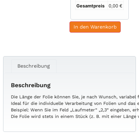
Gesamtpreis
0,00 €
In den Warenkorb
Beschreibung
Beschreibung
Die
Länge
der
Folie
können
Sie,
je
nach
Wunsch,
variabel
Ideal
für
die
individuelle
Verarbeitung
von
Folien
und
das
Beispiel:
Wenn
Sie
im
Feld
„Laufmeter“
„2,3“
eingeben,
er
Die
Folie
wird
stets
in
einem
Stück
(z.
B.
mit
einer
Länge