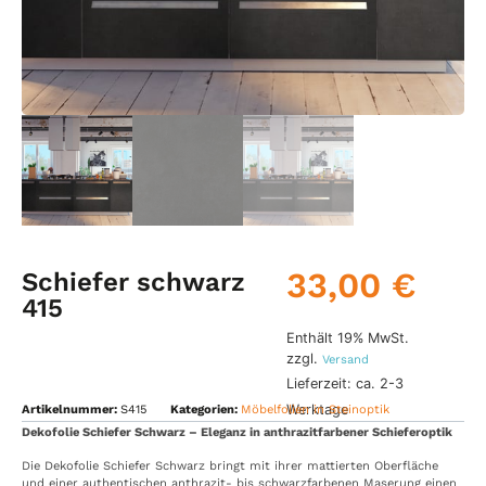
33,00
€
Schiefer schwarz
415
Enthält 19% MwSt.
zzgl.
Versand
Lieferzeit: ca. 2-3
Werktage
Artikelnummer:
S415
Kategorien:
Möbelfolien in Steinoptik
Dekofolie Schiefer Schwarz – Eleganz in anthrazitfarbener Schieferoptik
Die Dekofolie Schiefer Schwarz bringt mit ihrer mattierten Oberfläche
und einer authentischen anthrazit- bis schwarzfarbenen Maserung einen