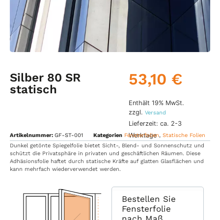
53,10
€
Silber 80 SR
statisch
Enthält 19% MwSt.
zzgl.
Versand
Lieferzeit: ca. 2-3
Werktage
Artikelnummer:
GF-ST-001
Kategorien
Fensterfolien
,
Statische Folien
Dunkel getönte Spiegelfolie bietet Sicht-, Blend- und Sonnenschutz und
schützt die Privatsphäre in privaten und geschäftlichen Räumen. Diese
Adhäsionsfolie haftet durch statische Kräfte auf glatten Glasflächen und
kann mehrfach wiederverwendet werden.
Bestellen Sie
Fensterfolie
nach Maß